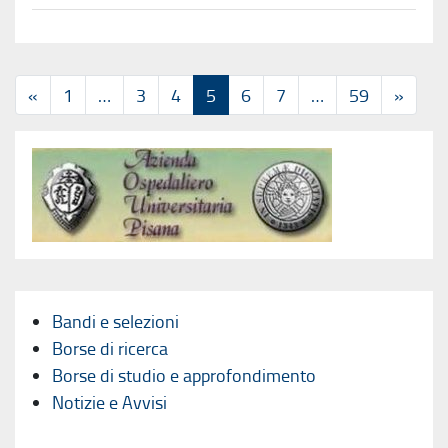
«
1
…
3
4
5
6
7
…
59
»
Bandi e selezioni
Borse di ricerca
Borse di studio e approfondimento
Notizie e Avvisi