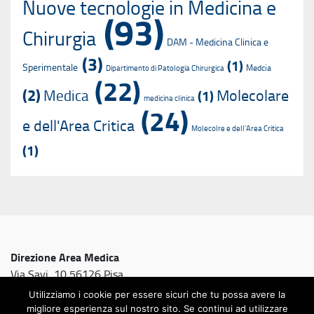
Nuove tecnologie in Medicina e
(93)
Chirurgia
DAM - Medicina Clinica e
(3)
(1)
Sperimentale
Medcia
Dipartimento di Patologia Chirurgica
(22)
(2)
Molecolare
Medica
(1)
medicina clinica
(24)
e dell'Area Critica
Molecolre e dell'Area Critica
(1)
Direzione Area Medica
Via Savi, 10 56126 Pisa
Utilizziamo i cookie per essere sicuri che tu possa avere la
migliore esperienza sul nostro sito. Se continui ad utilizzare