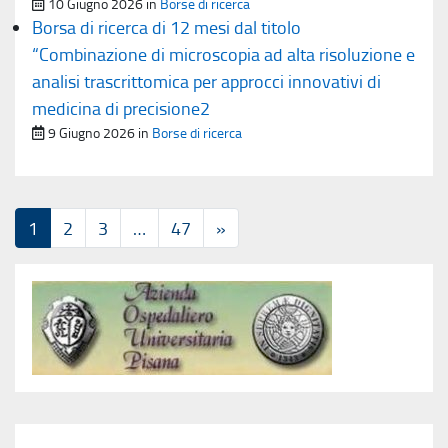
Pubblicato il
10 Giugno 2026
in
Borse di ricerca
Borsa di ricerca di 12 mesi dal titolo
“Combinazione di microscopia ad alta risoluzione e
analisi trascrittomica per approcci innovativi di
medicina di precisione2
Pubblicato il
9 Giugno 2026
in
Borse di ricerca
1
2
3
…
47
»