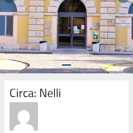
Precedente
Succ
Circa: Nelli