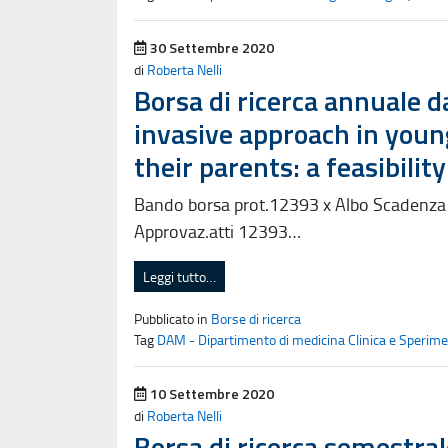
Pubblicato il
30 Settembre 2020
di
Roberta Nelli
Borsa di ricerca annuale d
invasive approach in you
their parents: a feasibilit
Bando borsa prot.12393 x Albo Scadenz
Approvaz.atti 12393…
Leggi tutto…
Pubblicato in
Borse di ricerca
Tag
DAM - Dipartimento di medicina Clinica e Sperime
Pubblicato il
10 Settembre 2020
di
Roberta Nelli
Borsa di ricerca semestrale