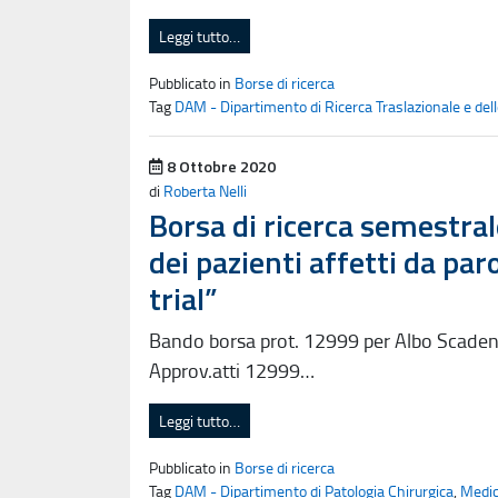
Leggi tutto…
Pubblicato in
Borse di ricerca
Tag
DAM - Dipartimento di Ricerca Traslazionale e del
Pubblicato il
8 Ottobre 2020
di
Roberta Nelli
Borsa di ricerca semestra
dei pazienti affetti da par
trial”
Bando borsa prot. 12999 per Albo Scad
Approv.atti 12999…
Leggi tutto…
Pubblicato in
Borse di ricerca
Tag
DAM - Dipartimento di Patologia Chirurgica
,
Medi