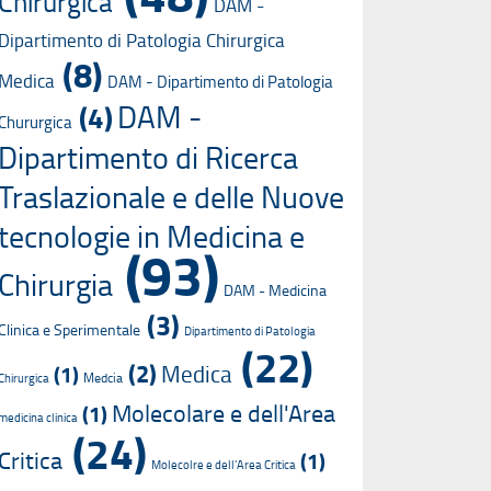
Chirurgica
DAM -
Dipartimento di Patologia Chirurgica
(8)
Medica
DAM - Dipartimento di Patologia
DAM -
(4)
Chururgica
Dipartimento di Ricerca
Traslazionale e delle Nuove
tecnologie in Medicina e
(93)
Chirurgia
DAM - Medicina
(3)
Clinica e Sperimentale
Dipartimento di Patologia
(22)
(2)
Medica
(1)
Medcia
Chirurgica
Molecolare e dell'Area
(1)
medicina clinica
(24)
Critica
(1)
Molecolre e dell'Area Critica