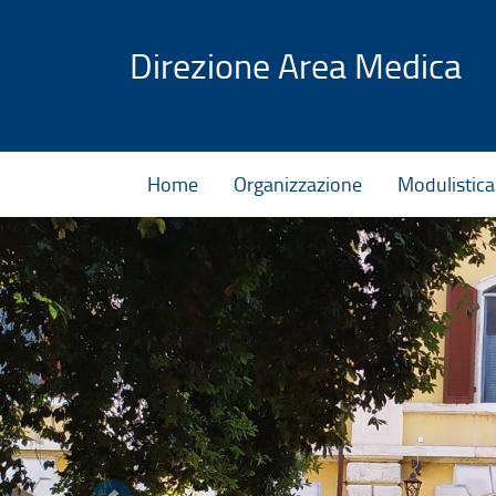
Vai al contenuto
Direzione Area Medica
Home
Organizzazione
Modulistica