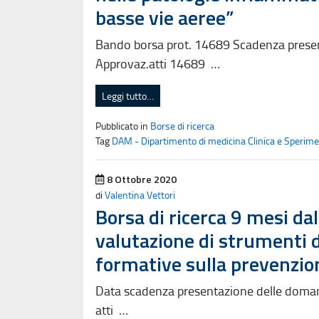
basse vie aeree”
Bando borsa prot. 14689 Scadenza pres
Approvaz.atti 14689 …
Leggi tutto…
Pubblicato in
Borse di ricerca
Tag
DAM - Dipartimento di medicina Clinica e Sperime
Pubblicato il
8 Ottobre 2020
di
Valentina Vettori
Borsa di ricerca 9 mesi dal
valutazione di strumenti di
formative sulla prevenzio
Data scadenza presentazione delle doma
atti …