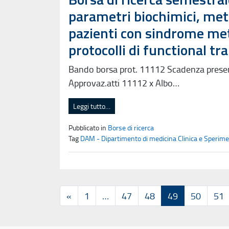
parametri biochimici, meta
pazienti con sindrome meta
protocolli di functional tr
Bando borsa prot. 11112 Scadenza pres
Approvaz.atti 11112 x Albo…
Leggi tutto…
Pubblicato in
Borse di ricerca
Tag
DAM - Dipartimento di medicina Clinica e Sperime
«
1
…
47
48
49
50
51