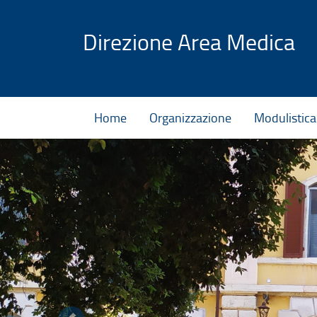
Vai al contenuto
Direzione Area Medica
Home
Organizzazione
Modulistica