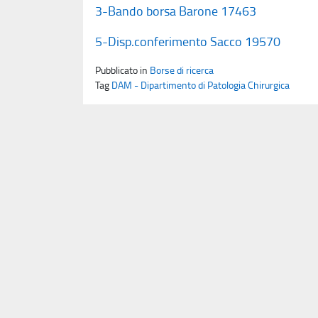
3-Bando borsa Barone 17463
5-Disp.conferimento Sacco 19570
Pubblicato in
Borse di ricerca
Tag
DAM - Dipartimento di Patologia Chirurgica