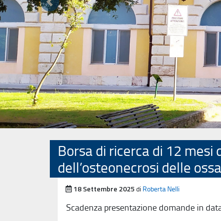
Precedente
Borsa di ricerca di 12 mesi d
dell’osteonecrosi delle oss
Pubblicato il
18 Settembre 2025
di
Roberta Nelli
Scadenza presentazione domande in dat