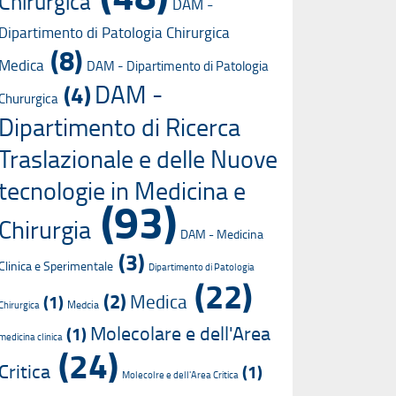
Chirurgica
DAM -
Dipartimento di Patologia Chirurgica
(8)
Medica
DAM - Dipartimento di Patologia
DAM -
(4)
Chururgica
Dipartimento di Ricerca
Traslazionale e delle Nuove
tecnologie in Medicina e
(93)
Chirurgia
DAM - Medicina
(3)
Clinica e Sperimentale
Dipartimento di Patologia
(22)
(2)
Medica
(1)
Medcia
Chirurgica
Molecolare e dell'Area
(1)
medicina clinica
(24)
Critica
(1)
Molecolre e dell'Area Critica