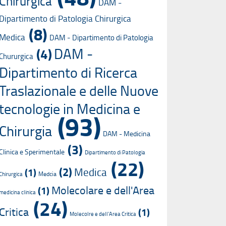
Chirurgica
DAM -
Dipartimento di Patologia Chirurgica
(8)
Medica
DAM - Dipartimento di Patologia
DAM -
(4)
Chururgica
Dipartimento di Ricerca
Traslazionale e delle Nuove
tecnologie in Medicina e
(93)
Chirurgia
DAM - Medicina
(3)
Clinica e Sperimentale
Dipartimento di Patologia
(22)
(2)
Medica
(1)
Medcia
Chirurgica
Molecolare e dell'Area
(1)
medicina clinica
(24)
Critica
(1)
Molecolre e dell'Area Critica