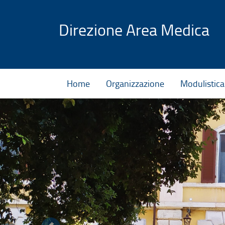
Vai al contenuto
Direzione Area Medica
Home
Organizzazione
Modulistica