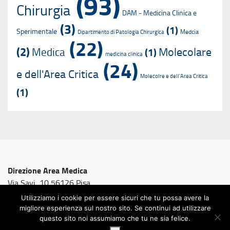
(93)
Chirurgia
DAM - Medicina Clinica e
(3)
(1)
Sperimentale
Medcia
Dipartimento di Patologia Chirurgica
(22)
(2)
Molecolare
Medica
(1)
medicina clinica
(24)
e dell'Area Critica
Molecolre e dell'Area Critica
(1)
Direzione Area Medica
Via Savi, 10 56126 Pisa
Utilizziamo i cookie per essere sicuri che tu possa avere la
migliore esperienza sul nostro sito. Se continui ad utilizzare
questo sito noi assumiamo che tu ne sia felice.