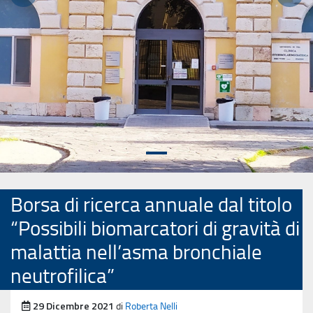
Precedente
Succ
Borsa di ricerca annuale dal titolo
“Possibili biomarcatori di gravità di
malattia nell’asma bronchiale
neutrofilica”
Pubblicato il
29 Dicembre 2021
di
Roberta Nelli