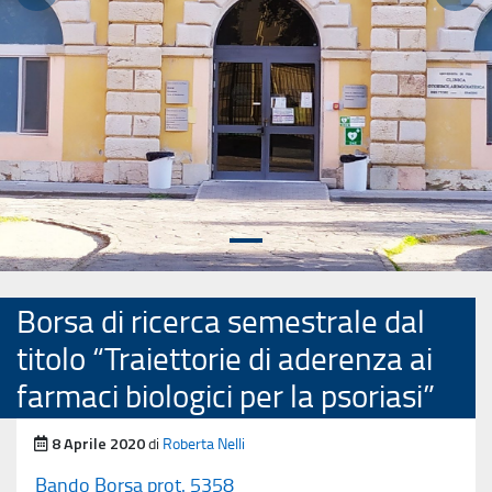
Precedente
Succ
Borsa di ricerca semestrale dal
titolo “Traiettorie di aderenza ai
farmaci biologici per la psoriasi”
Pubblicato il
8 Aprile 2020
di
Roberta Nelli
Bando Borsa prot. 5358