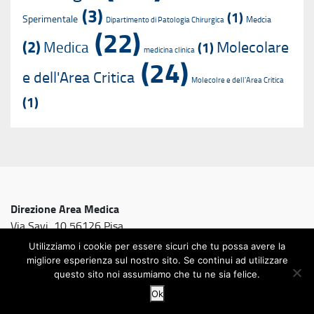
(3)
(1)
Sperimentale
Medcia
Dipartimento di Patologia Chirurgica
(22)
(2)
Molecolare
Medica
(1)
medicina clinica
(24)
e dell'Area Critica
Molecolre e dell'Area Critica
(1)
Direzione Area Medica
Via Savi, 10 56126 Pisa
Utilizziamo i cookie per essere sicuri che tu possa avere la
migliore esperienza sul nostro sito. Se continui ad utilizzare
questo sito noi assumiamo che tu ne sia felice.
Ok
© 2026
Direzione Area Medica