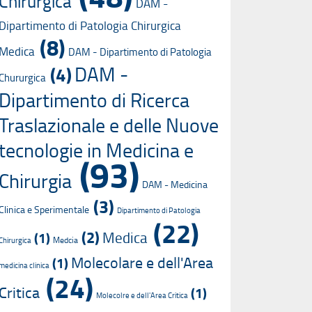
Chirurgica
DAM -
Dipartimento di Patologia Chirurgica
(8)
Medica
DAM - Dipartimento di Patologia
DAM -
(4)
Chururgica
Dipartimento di Ricerca
Traslazionale e delle Nuove
tecnologie in Medicina e
(93)
Chirurgia
DAM - Medicina
(3)
Clinica e Sperimentale
Dipartimento di Patologia
(22)
(2)
Medica
(1)
Medcia
Chirurgica
Molecolare e dell'Area
(1)
medicina clinica
(24)
Critica
(1)
Molecolre e dell'Area Critica