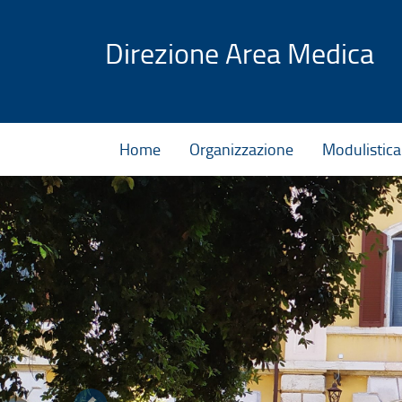
Vai al contenuto
Direzione Area Medica
Home
Organizzazione
Modulistica