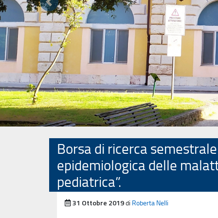
Precedente
Borsa di ricerca semestrale d
epidemiologica delle malatt
pediatrica”.
Pubblicato il
31 Ottobre 2019
di
Roberta Nelli