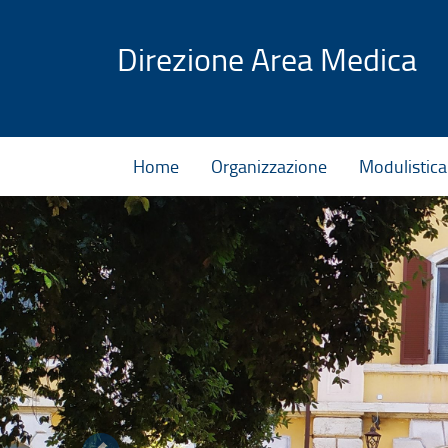
Vai al contenuto
Direzione Area Medica
Home
Organizzazione
Modulistica