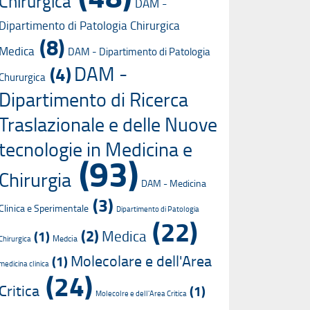
Chirurgica
DAM -
Dipartimento di Patologia Chirurgica
(8)
Medica
DAM - Dipartimento di Patologia
DAM -
(4)
Chururgica
Dipartimento di Ricerca
Traslazionale e delle Nuove
tecnologie in Medicina e
(93)
Chirurgia
DAM - Medicina
(3)
Clinica e Sperimentale
Dipartimento di Patologia
(22)
(2)
Medica
(1)
Medcia
Chirurgica
Molecolare e dell'Area
(1)
medicina clinica
(24)
Critica
(1)
Molecolre e dell'Area Critica