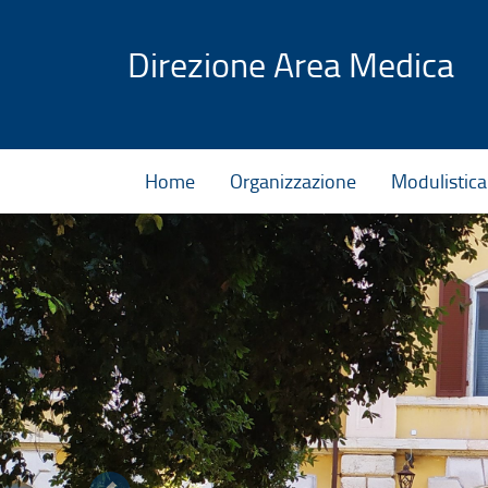
Vai al contenuto
Direzione Area Medica
Home
Organizzazione
Modulistica