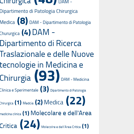
Chirurgica
DAM -
Dipartimento di Patologia Chirurgica
(8)
Medica
DAM - Dipartimento di Patologia
DAM -
(4)
Chururgica
Dipartimento di Ricerca
Traslazionale e delle Nuove
tecnologie in Medicina e
(93)
Chirurgia
DAM - Medicina
(3)
Clinica e Sperimentale
Dipartimento di Patologia
(22)
(2)
Medica
(1)
Medcia
Chirurgica
Molecolare e dell'Area
(1)
medicina clinica
(24)
Critica
(1)
Molecolre e dell'Area Critica