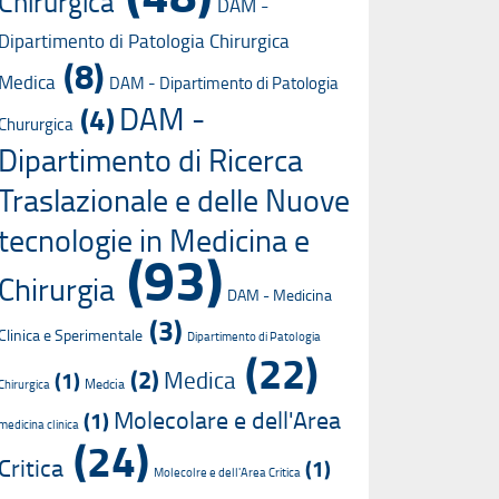
Chirurgica
DAM -
Dipartimento di Patologia Chirurgica
(8)
Medica
DAM - Dipartimento di Patologia
DAM -
(4)
Chururgica
Dipartimento di Ricerca
Traslazionale e delle Nuove
tecnologie in Medicina e
(93)
Chirurgia
DAM - Medicina
(3)
Clinica e Sperimentale
Dipartimento di Patologia
(22)
(2)
Medica
(1)
Medcia
Chirurgica
Molecolare e dell'Area
(1)
medicina clinica
(24)
Critica
(1)
Molecolre e dell'Area Critica