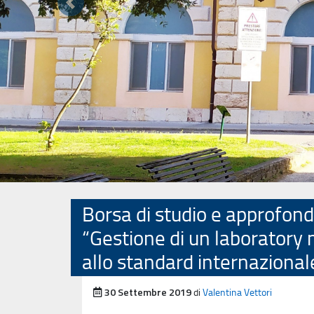
Precedente
Borsa di studio e approfond
“Gestione di un laborato
allo standard internaziona
Pubblicato il
30 Settembre 2019
di
Valentina Vettori