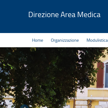
Vai al contenuto
Direzione Area Medica
Home
Organizzazione
Modulistica